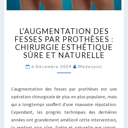
L’AUGMENTATION
L’AUGMENTATION DES
DES
FESSES
FESSES PAR PROTHÈSES :
PAR
CHIRURGIE ESTHÉTIQUE
PROTHÈSES
SÛRE ET NATURELLE
:
CHIRURGIE
6 Décembre 2024
Medespoir
ESTHÉTIQUE
SÛRE
ET
NATURELLE
L’augmentation des fesses par prothèses est une
opération chirurgicale de plus en plus populaire, mais
qui a longtemps souffert d’une mauvaise réputation.
Cependant, les progrès techniques des dernières
années ont grandement amélioré cette intervention,
la rendant plus sûre, fiable et naturelle que jamais.