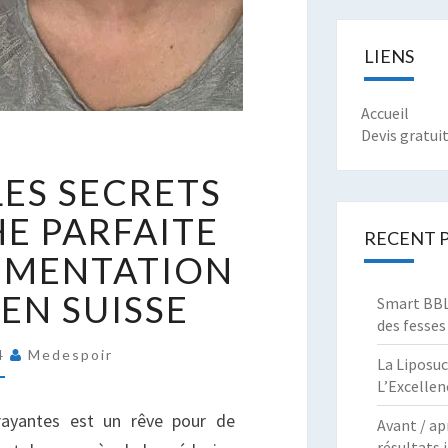
LIENS
Accueil
Devis gratui
ÉCOUVREZ
ES SECRETS
ES
ECRETS
E PARFAITE
RECENT 
’UNE
UGMENTATION
OUCHE
ARFAITE
 EN SUISSE
Smart BBL 
RÂCE
des fesses
24
Medespoir
’AUGMENTATION
La Liposuc
L’Excellen
ES
ÈVRES
trayantes est un rêve pour de
Avant / ap
N
résultats