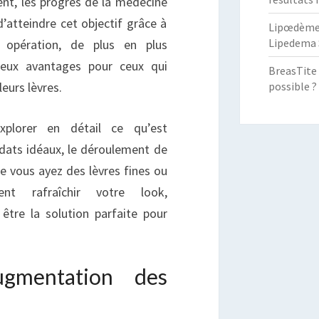
t, les progrès de la médecine
UISSE
’atteindre cet objectif grâce à
Lipœdème :
Lipedema 
e opération, de plus en plus
reux avantages pour ceux qui
BreasTite 
possible ?
eurs lèvres.
xplorer en détail ce qu’est
idats idéaux, le déroulement de
ue vous ayez des lèvres fines ou
nt rafraîchir votre look,
être la solution parfaite pour
ugmentation des