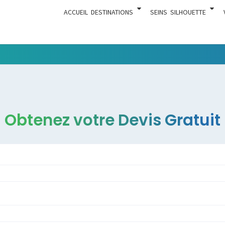
ACCUEIL
DESTINATIONS
SEINS
SILHOUETTE
Tout Ce
ACTUA
Qui Est En
Rapport
Avec La
Chirurgie
Obtenez votre Devis Gratuit
Esthétique