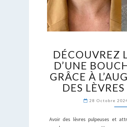
D
DÉCOUVREZ L
L
S
D’UNE BOUCH
D
GRÂCE À L’A
B
P
DES LÈVRES
G
À
28 Octobre 20
L
D
L
Avoir des lèvres pulpeuses et at
E