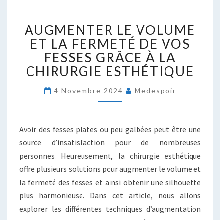
AUGMENTER
AUGMENTER LE VOLUME
LE
VOLUME
ET LA FERMETÉ DE VOS
ET
FESSES GRÂCE À LA
LA
CHIRURGIE ESTHÉTIQUE
FERMETÉ
DE
4 Novembre 2024
Medespoir
VOS
FESSES
GRÂCE
À
Avoir des fesses plates ou peu galbées peut être une
LA
source d’insatisfaction pour de nombreuses
CHIRURGIE
personnes. Heureusement, la chirurgie esthétique
ESTHÉTIQUE
offre plusieurs solutions pour augmenter le volume et
la fermeté des fesses et ainsi obtenir une silhouette
plus harmonieuse. Dans cet article, nous allons
explorer les différentes techniques d’augmentation