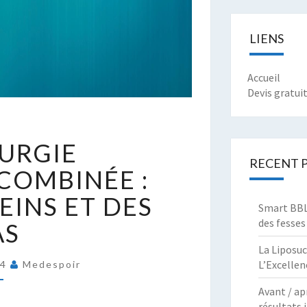
LIENS
Accueil
Devis gratui
A
RURGIE
HIRURGIE
RECENT 
STHÉTIQUE
COMBINÉE :
OMBINÉE
SEINS ET DES
Smart BBL 
IFTING
des fesses
AS
ES
La Liposuc
EINS
L’Excellen
24
Medespoir
T
ES
Avant / ap
RAS
résultats