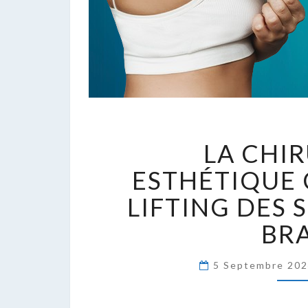
L
LA CHI
C
E
ESTHÉTIQUE 
C
LIFTING DES 
:
L
BR
D
S
5 Septembre 20
E
D
B