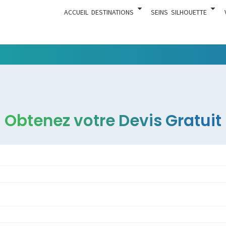
ACCUEIL
DESTINATIONS
SEINS
SILHOUETTE
Tout Ce
ACTUA
Qui Est En
Rapport
Avec La
Chirurgie
Obtenez votre Devis Gratuit
Esthétique