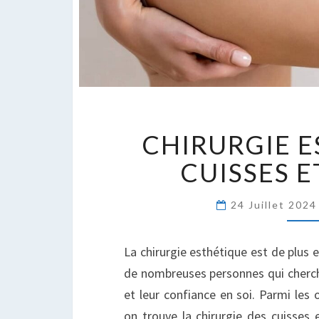
C
CHIRURGIE 
E
C
CUISSES E
E
F
24 Juillet 202
La chirurgie esthétique est de plus e
de nombreuses personnes qui cherch
et leur confiance en soi. Parmi les
on trouve la chirurgie des cuisses 