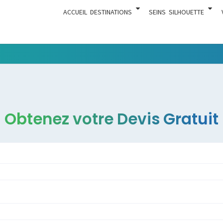
ACCUEIL
DESTINATIONS
SEINS
SILHOUETTE
Tout Ce
ACTUA
Qui Est En
Rapport
Avec La
Chirurgie
Obtenez votre Devis Gratuit
Esthétique