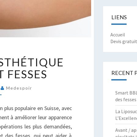
LIENS
Accueil
Devis gratui
HIRURGIE
ESTHÉTIQUE
STHÉTIQUE
UISSES
T FESSES
RECENT 
T
ESSES
4
Medespoir
Smart BBL 
des fesses
n plus populaire en Suisse, avec
La Liposuc
ent à améliorer leur apparence
L’Excellen
 opérations les plus demandées,
Avant / ap
et des fesses, qui peut aider à
résultats