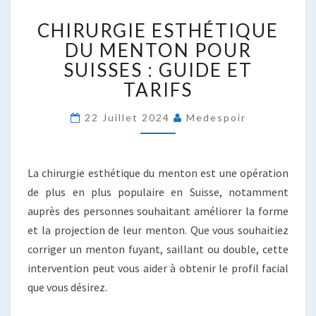
CHIRURGIE
CHIRURGIE ESTHÉTIQUE
ESTHÉTIQUE
DU
DU MENTON POUR
MENTON
SUISSES : GUIDE ET
POUR
TARIFS
SUISSES
:
22 Juillet 2024
Medespoir
GUIDE
ET
TARIFS
La chirurgie esthétique du menton est une opération
de plus en plus populaire en Suisse, notamment
auprès des personnes souhaitant améliorer la forme
et la projection de leur menton. Que vous souhaitiez
corriger un menton fuyant, saillant ou double, cette
intervention peut vous aider à obtenir le profil facial
que vous désirez.