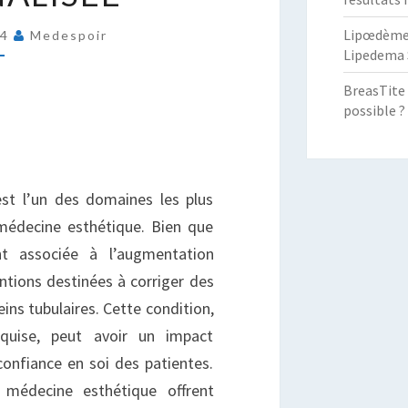
OMPLET
Lipœdème :
24
Medespoir
E
Lipedema 
’APPROCHE
ERSONNALISÉE
BreasTite 
possible ?
est l’un des domaines les plus
édecine esthétique. Bien que
nt associée à l’augmentation
ntions destinées à corriger des
ns tubulaires. Cette condition,
quise, peut avoir un impact
confiance en soi des patientes.
 médecine esthétique offrent