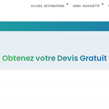
ACCUEIL
DESTINATIONS
SEINS
SILHOUETTE
Tout Ce
ACTUA
Qui Est En
Rapport
Avec La
Chirurgie
Obtenez votre Devis Gratuit
Esthétique