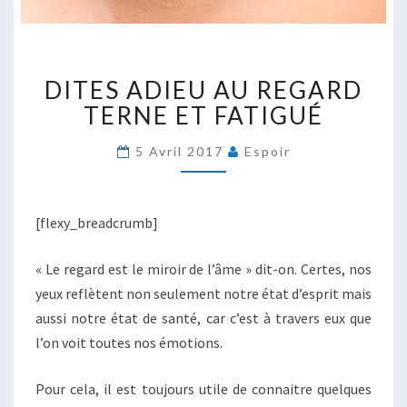
DITES
DITES ADIEU AU REGARD
ADIEU
AU
TERNE ET FATIGUÉ
REGARD
TERNE
5 Avril 2017
Espoir
ET
FATIGUÉ
[flexy_breadcrumb]
« Le regard est le miroir de l’âme » dit-on. Certes, nos
yeux reflètent non seulement notre état d’esprit mais
aussi notre état de santé, car c’est à travers eux que
l’on voit toutes nos émotions.
Pour cela, il est toujours utile de connaitre quelques