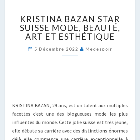
KRISTINA
KRISTINA BAZAN STAR
BAZAN
STAR
SUISSE MODE, BEAUTÉ,
SUISSE
ART ET ESTHÉTIQUE
MODE,
BEAUTÉ,
5 Décembre 2022
Medespoir
ART
ET
ESTHÉTIQUE
KRISTINA BAZAN, 29 ans, est un talent aux multiples
facettes c’est une des blogueuses mode les plus
influentes du monde. Cette jolie suisse est très jeune,
elle débute sa carrière avec des distinctions énormes
déjà elle commence une carrière exceptionnelle à