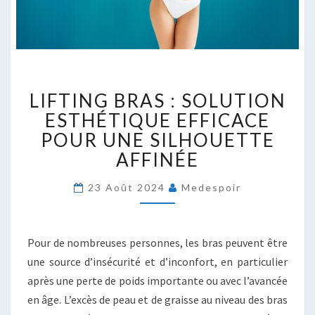
LIFTING
LIFTING BRAS : SOLUTION
BRAS
:
ESTHÉTIQUE EFFICACE
SOLUTION
POUR UNE SILHOUETTE
ESTHÉTIQUE
AFFINÉE
EFFICACE
POUR
23 Août 2024
Medespoir
UNE
SILHOUETTE
AFFINÉE
Pour de nombreuses personnes, les bras peuvent être
une source d’insécurité et d’inconfort, en particulier
après une perte de poids importante ou avec l’avancée
en âge. L’excès de peau et de graisse au niveau des bras