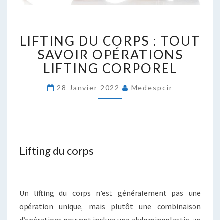
LIFTING
LIFTING DU CORPS : TOUT
DU
CORPS
SAVOIR OPÉRATIONS
:
LIFTING CORPOREL
TOUT
SAVOIR
28 Janvier 2022
Medespoir
OPÉRATIONS
LIFTING
CORPOREL
Lifting du corps
Un lifting du corps n’est généralement pas une
opération unique, mais plutôt une combinaison
d’opérations pouvant inclure une abdominoplastie, un