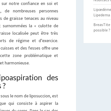
f sur notre confiance en soi et
Lipœdème :
nt, de nombreuses personnes
Lipedema 
s de graisse tenaces au niveau
BreasTite 
nt surnommées la « culotte de
possible ?
aisse localisée peut être très
forts de régime et d’exercice.
cuisses et des fesses offre une
 cette zone problématique et
 et harmonieuse.
ipoaspiration des
 ?
sous le nom de liposuccion, est
ique qui consiste à aspirer la
iques du corps. Dans le cas des