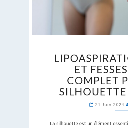
L
LIPOASPIRAT
C
E
ET FESSES
F
COMPLET 
:
G
SILHOUETTE
C
P
21 Juin 2024
U
S
É
La silhouette est un élément essent