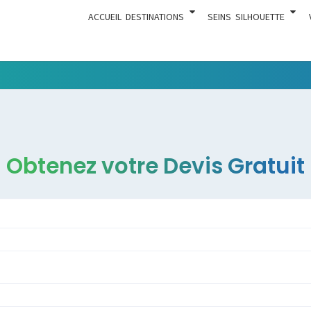
ACCUEIL
DESTINATIONS
SEINS
SILHOUETTE
Tout Ce
ACTUA
Qui Est En
Rapport
Avec La
Chirurgie
Obtenez votre Devis Gratuit
Esthétique