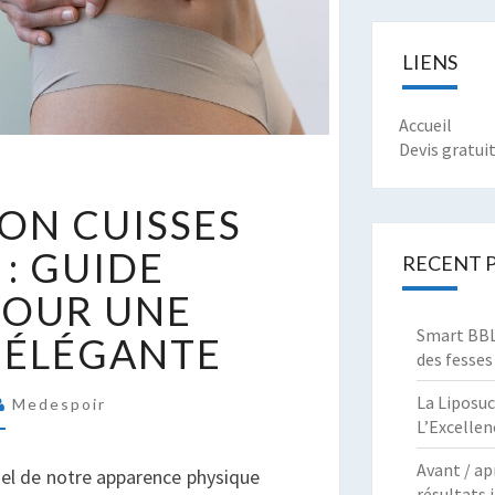
LIENS
Accueil
Devis gratui
IPOASPIRATION
ION CUISSES
UISSES
T
 : GUIDE
RECENT 
ESSES
POUR UNE
UIDE
Smart BBL 
 ÉLÉGANTE
OMPLET
des fesses
OUR
La Liposuc
Medespoir
NE
L’Excellen
ILHOUETTE
LÉGANTE
Avant / ap
iel de notre apparence physique
résultats