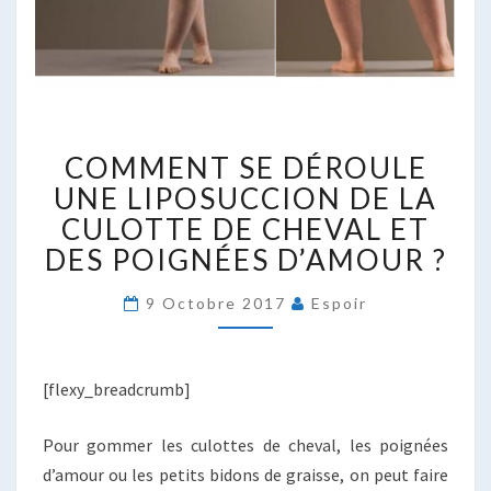
COMMENT
COMMENT SE DÉROULE
SE
DÉROULE
UNE LIPOSUCCION DE LA
UNE
CULOTTE DE CHEVAL ET
LIPOSUCCION
DES POIGNÉES D’AMOUR ?
DE
LA
9 Octobre 2017
Espoir
CULOTTE
DE
CHEVAL
ET
[flexy_breadcrumb]
DES
POIGNÉES
Pour gommer les culottes de cheval, les poignées
D’AMOUR
d’amour ou les petits bidons de graisse, on peut faire
?