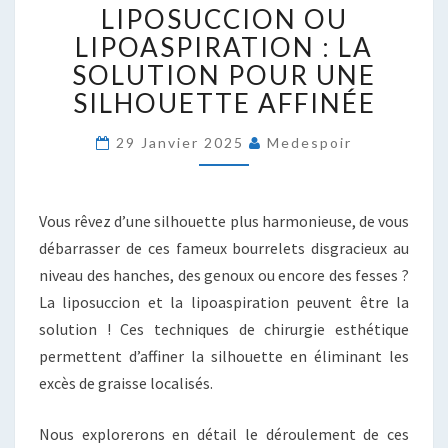
LIPOSUCCION OU
OU
LIPOASPIRATION
LIPOASPIRATION : LA
:
SOLUTION POUR UNE
LA
SILHOUETTE AFFINÉE
SOLUTION
POUR
29 Janvier 2025
Medespoir
UNE
SILHOUETTE
AFFINÉE
Vous rêvez d’une silhouette plus harmonieuse, de vous
débarrasser de ces fameux bourrelets disgracieux au
niveau des hanches, des genoux ou encore des fesses ?
La liposuccion et la lipoaspiration peuvent être la
solution ! Ces techniques de chirurgie esthétique
permettent d’affiner la silhouette en éliminant les
excès de graisse localisés.
Nous explorerons en détail le déroulement de ces