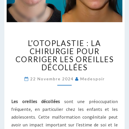
L’OTOPLASTIE
L’OTOPLASTIE : LA
:
LA
CHIRURGIE POUR
CHIRURGIE
CORRIGER LES OREILLES
POUR
DÉCOLLÉES
CORRIGER
LES
22 Novembre 2024
Medespoir
OREILLES
DÉCOLLÉES
Les oreilles décollées
sont une préoccupation
fréquente, en particulier chez les enfants et les
adolescents. Cette malformation congénitale peut
avoir un impact important sur l’estime de soi et le