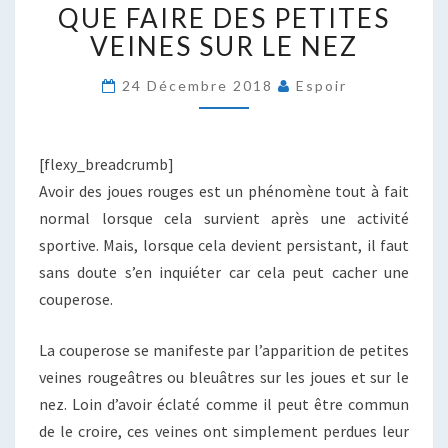
QUE FAIRE DES PETITES
FAIRE
DES
VEINES SUR LE NEZ
PETITES
VEINES
24 Décembre 2018
Espoir
SUR
LE
NEZ
[flexy_breadcrumb]
Avoir des joues rouges est un phénomène tout à fait
normal lorsque cela survient après une activité
sportive. Mais, lorsque cela devient persistant, il faut
sans doute s’en inquiéter car cela peut cacher une
couperose.
La couperose se manifeste par l’apparition de petites
veines rougeâtres ou bleuâtres sur les joues et sur le
nez. Loin d’avoir éclaté comme il peut être commun
de le croire, ces veines ont simplement perdues leur