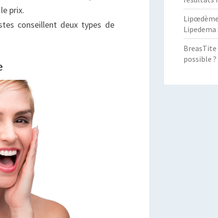
e prix.
Lipœdème :
stes conseillent deux types de
Lipedema 
BreasTite 
possible ?
e