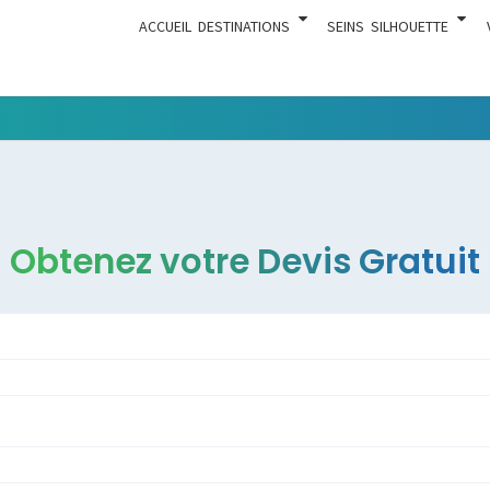
ACCUEIL
DESTINATIONS
SEINS
SILHOUETTE
Tout Ce
ACTUA
Qui Est En
Rapport
Avec La
Chirurgie
Obtenez votre Devis Gratuit
Esthétique