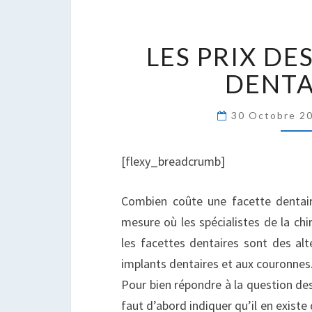
L
LES PRIX DE
P
D
DENTA
F
D
30 Octobre 2
[flexy_breadcrumb]
Combien coûte une facette dentair
mesure où les spécialistes de la chi
les facettes dentaires sont des al
implants dentaires et aux couronnes
Pour bien répondre à la question des 
faut d’abord indiquer qu’il en existe