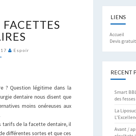
ES
LIENS
S FACETTES
RIX
ES
IRES
Accueil
ACETTES
Devis gratui
ENTAIRES
017
Espoir
RECENT 
e ? Question légitime dans la
Smart BBL 
rurgie dentaire nous disent que
des fesses
ternatives moins onéreuses aux
La Liposuc
.
L’Excellen
tarifs de la facette dentaire, il
Avant / ap
 de différentes sortes et que ces
résultats