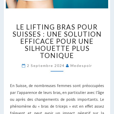
LE
LE LIFTING BRAS POUR
LIFTING
BRAS
SUISSES : UNE SOLUTION
POUR
EFFICACE POUR UNE
SUISSES
SILHOUETTE PLUS
:
TONIQUE
UNE
SOLUTION
EFFICACE
2 Septembre 2024
Medespoir
POUR
UNE
SILHOUETTE
En Suisse, de nombreuses femmes sont préoccupées
PLUS
par l’apparence de leurs bras, en particulier avec l’âge
TONIQUE
ou après des changements de poids importants. Le
phénomène du « bras de triceps » est en effet assez
fréquent et peut avoir un impact négatif sur la