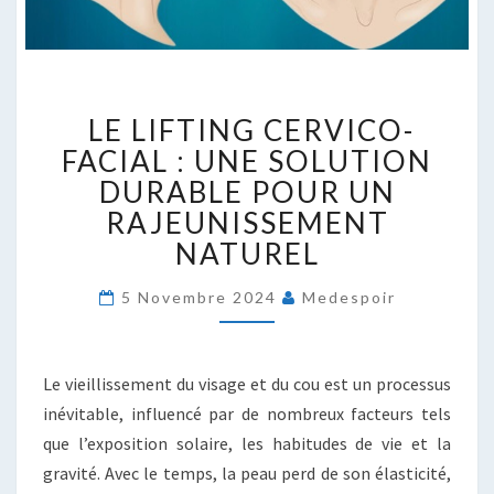
LE
LE LIFTING CERVICO-
LIFTING
CERVICO-
FACIAL : UNE SOLUTION
FACIAL
DURABLE POUR UN
:
RAJEUNISSEMENT
UNE
NATUREL
SOLUTION
DURABLE
POUR
5 Novembre 2024
Medespoir
UN
RAJEUNISSEMENT
NATUREL
Le vieillissement du visage et du cou est un processus
inévitable, influencé par de nombreux facteurs tels
que l’exposition solaire, les habitudes de vie et la
gravité. Avec le temps, la peau perd de son élasticité,