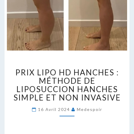
PRIX
PRIX LIPO HD HANCHES :
LIPO
HD
MÉTHODE DE
HANCHES
LIPOSUCCION HANCHES
:
SIMPLE ET NON INVASIVE
MÉTHODE
DE
16 Avril 2024
Medespoir
LIPOSUCCION
HANCHES
SIMPLE
ET