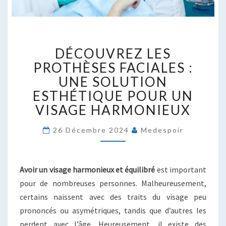
DÉCOUVREZ
DÉCOUVREZ LES
LES
PROTHÈSES
PROTHÈSES FACIALES :
FACIALES
UNE SOLUTION
:
ESTHÉTIQUE POUR UN
UNE
VISAGE HARMONIEUX
SOLUTION
ESTHÉTIQUE
POUR
26 Décembre 2024
Medespoir
UN
VISAGE
HARMONIEUX
Avoir un visage harmonieux et équilibré
est important
pour de nombreuses personnes. Malheureusement,
certains naissent avec des traits du visage peu
prononcés ou asymétriques, tandis que d’autres les
perdent avec l’âge. Heureusement, il existe des