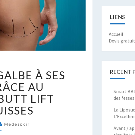
LIENS
Accueil
Devis gratui
ONNER
RECENT 
ALBE À SES
U
ALBE
RÂCE AU
Smart BBL 
BUTT LIFT
ES
des fesses
ESSES
UISSES
La Liposuc
RÂCE
L’Excellen
U
Medespoir
RAZILIAN
Avant / ap
UTT
résultats