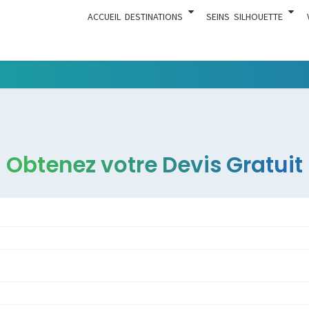
ACCUEIL
DESTINATIONS
SEINS
SILHOUETTE
Tout Ce
ACTUA
Qui Est En
Rapport
Avec La
Chirurgie
Obtenez votre Devis Gratuit
Esthétique