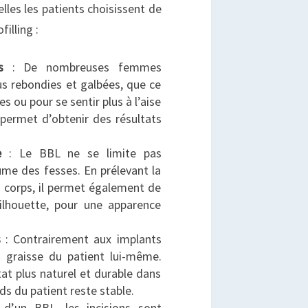
elles les patients choisissent de
illing :
s
: De nombreuses femmes
us rebondies et galbées, que ce
s ou pour se sentir plus à l’aise
permet d’obtenir des résultats
e
: Le BBL ne se limite pas
me des fesses. En prélevant la
u corps, il permet également de
ilhouette, pour une apparence
s
: Contrairement aux implants
e la graisse du patient lui-même.
tat plus naturel et durable dans
ds du patient reste stable.
d’un BBL, les incisions sont