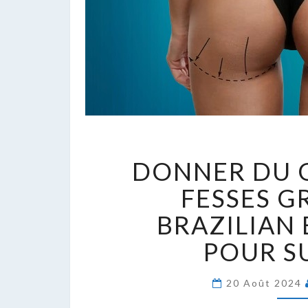
D
DONNER DU G
D
G
FESSES G
À
BRAZILIAN 
S
F
POUR S
G
A
20 Août 2024
B
B