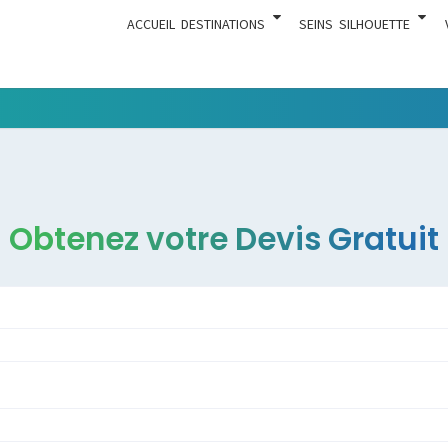
ACCUEIL
DESTINATIONS
SEINS
SILHOUETTE
Tout Ce
ACTUA
Qui Est En
Rapport
Avec La
Chirurgie
Obtenez votre Devis Gratuit
Esthétique