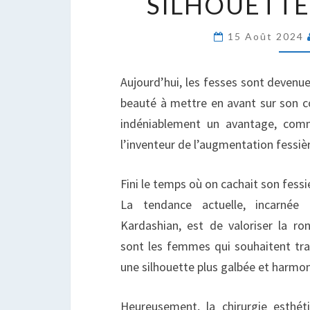
SILHOUETTE
P
S
15 Août 2024
P
U
S
Aujourd’hui, les fesses sont devenue
S
beauté à mettre en avant sur son co
indéniablement un avantage, comme
l’inventeur de l’augmentation fessièr
Fini le temps où on cachait son fess
La tendance actuelle, incarné
Kardashian, est de valoriser la r
sont les femmes qui souhaitent tr
une silhouette plus galbée et harmo
Heureusement, la chirurgie esthé