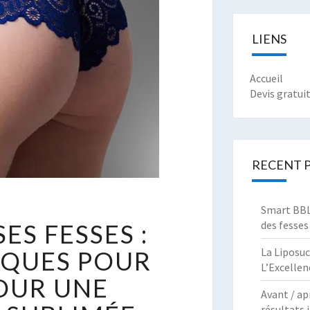
LIENS
Accueil
Devis gratui
RECENT 
Smart BBL 
EMODELER
des fesses
ES FESSES :
ES
ESSES
La Liposuc
IQUES POUR
L’Excellen
POUR UNE
EUX
Avant / ap
ECHNIQUES
résultats