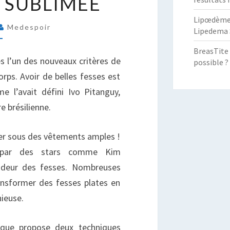
 SUBLIMÉE
OUR
UISSES
Lipœdème :
Medespoir
Lipedema 
OUR
NE
BreasTite 
ILHOUETTE
s l’un des nouveaux critères de
possible ?
UBLIMÉE
rps. Avoir de belles fesses est
 l’avait défini Ivo Pitanguy,
e brésilienne.
ier sous des vêtements amples !
e par des stars comme Kim
ondeur des fesses. Nombreuses
ansformer des fesses plates en
nieuse.
tique propose deux techniques