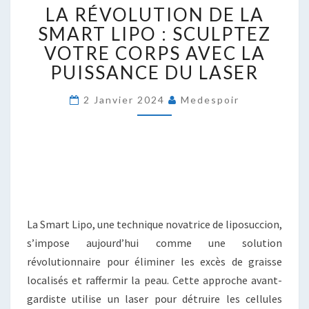
LA RÉVOLUTION DE LA
RÉVOLUTION
DE
SMART LIPO : SCULPTEZ
LA
VOTRE CORPS AVEC LA
SMART
PUISSANCE DU LASER
LIPO
:
2 Janvier 2024
Medespoir
SCULPTEZ
VOTRE
CORPS
AVEC
LA
PUISSANCE
DU
LASER
La Smart Lipo, une technique novatrice de liposuccion,
s’impose aujourd’hui comme une solution
révolutionnaire pour éliminer les excès de graisse
localisés et raffermir la peau. Cette approche avant-
gardiste utilise un laser pour détruire les cellules