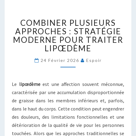
COMBINER
COMBINER PLUSIEURS
PLUSIEURS
APPROCHES
APPROCHES : STRATÉGIE
:
MODERNE POUR TRAITER
STRATÉGIE
LIPŒDÈME
MODERNE
POUR
24 Février 2026
Espoir
TRAITER
LIPŒDÈME
Le
lipœdème
est une affection souvent méconnue,
caractérisée par une accumulation disproportionnée
de graisse dans les membres inférieurs et, parfois,
dans le haut du corps. Cette condition peut engendrer
des douleurs, des limitations fonctionnelles et une
détérioration de la qualité de vie pour les personnes
touchées. Alors que les approches traditionnelles se