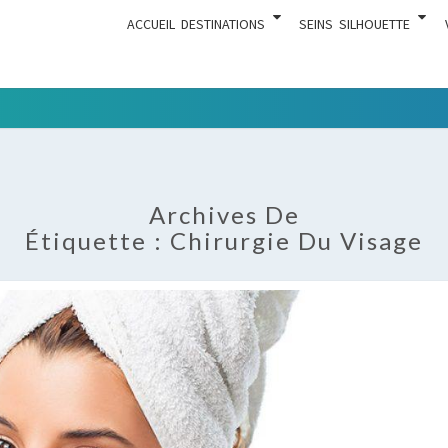
ACCUEIL
DESTINATIONS
SEINS
SILHOUETTE
Tout Ce
ACTUA
Qui Est En
Rapport
Avec La
Archives De
Chirurgie
Étiquette :
Chirurgie Du Visage
Esthétique