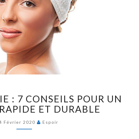
PROFILOPLASTIE
E : 7 CONSEILS POUR UN
:
7
 RAPIDE ET DURABLE
CONSEILS
POUR
4 Février 2020
Espoir
UN
RÉSULTAT