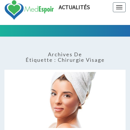
ACTUALITÉS
Togg
navig
Tout Ce
ACTUALIT
Qui Est En
Rapport
Avec La
Archives De
Chirurgie
Étiquette :
Chirurgie Visage
Esthétique