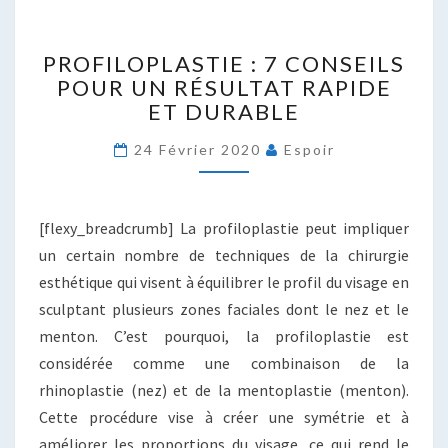
PROFILOPLASTIE
PROFILOPLASTIE : 7 CONSEILS
:
POUR UN RÉSULTAT RAPIDE
7
ET DURABLE
CONSEILS
POUR
24 Février 2020
Espoir
UN
RÉSULTAT
RAPIDE
ET
[flexy_breadcrumb] La profiloplastie peut impliquer
DURABLE
un certain nombre de techniques de la chirurgie
esthétique qui visent à équilibrer le profil du visage en
sculptant plusieurs zones faciales dont le nez et le
menton. C’est pourquoi, la profiloplastie est
considérée comme une combinaison de la
rhinoplastie (nez) et de la mentoplastie (menton).
Cette procédure vise à créer une symétrie et à
améliorer les proportions du visage, ce qui rend le