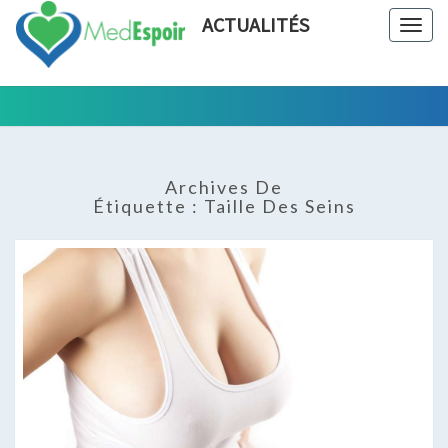
ACTUALITÉS
Togg
navig
Tout Ce
ACTUALIT
Qui Est En
Rapport
Avec La
Archives De
Chirurgie
Étiquette :
Taille Des Seins
Esthétique