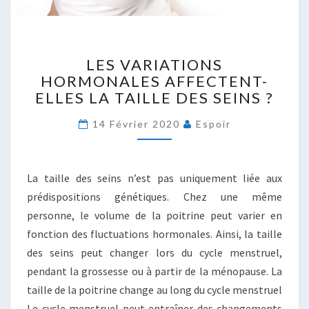
LES
LES VARIATIONS
VARIATIONS
HORMONALES AFFECTENT-
HORMONALES
ELLES LA TAILLE DES SEINS ?
AFFECTENT-
ELLES
14 Février 2020
Espoir
LA
TAILLE
DES
SEINS
La taille des seins n’est pas uniquement liée aux
?
prédispositions génétiques. Chez une même
personne, le volume de la poitrine peut varier en
fonction des fluctuations hormonales. Ainsi, la taille
des seins peut changer lors du cycle menstruel,
pendant la grossesse ou à partir de la ménopause. La
taille de la poitrine change au long du cycle menstruel
Le cycle menstruel peut entraîner des changements