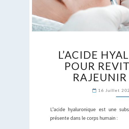
L’
L’ACIDE HY
H
P
POUR REVIT
R
RAJEUNIR
E
R
L
16 Juillet 2
P
L’acide hyaluronique est une sub
présente dans le corps humain :