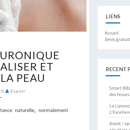
LIENS
Accueil
Devis gratui
ACIDE
ALURONIQUE
YALURONIQUE
OUR
ALISER ET
EVITALISER
RECENT 
 LA PEAU
T
AJEUNIR
Smart BBL 
A
020
Espoir
des fesses
EAU
La Liposuc
stance naturelle, normalement
L’Excellen
Avant / ap
résultats