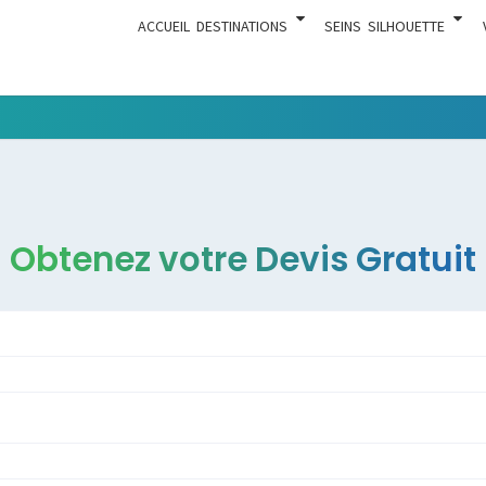
ACCUEIL
DESTINATIONS
SEINS
SILHOUETTE
Tout Ce
ACTUA
Qui Est En
Rapport
Avec La
Chirurgie
Obtenez votre Devis Gratuit
Esthétique