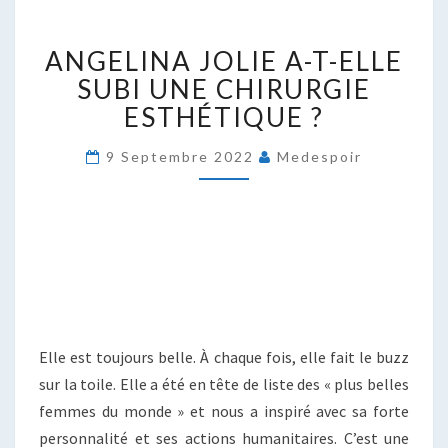
ANGELINA
ANGELINA JOLIE A-T-ELLE
JOLIE
A-
SUBI UNE CHIRURGIE
T-
ESTHÉTIQUE ?
ELLE
SUBI
9 Septembre 2022
Medespoir
UNE
CHIRURGIE
ESTHÉTIQUE
?
Elle est toujours belle. À chaque fois, elle fait le buzz
sur la toile. Elle a été en tête de liste des « plus belles
femmes du monde » et nous a inspiré avec sa forte
personnalité et ses actions humanitaires. C’est une