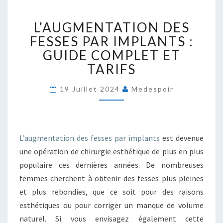
L’AUGMENTATION
L’AUGMENTATION DES
DES
FESSES
FESSES PAR IMPLANTS :
PAR
GUIDE COMPLET ET
IMPLANTS
TARIFS
:
GUIDE
19 Juillet 2024
Medespoir
COMPLET
ET
TARIFS
L’augmentation des fesses par implants
est devenue
une opération de chirurgie esthétique de plus en plus
populaire ces dernières années. De nombreuses
femmes cherchent à obtenir des fesses plus pleines
et plus rebondies, que ce soit pour des raisons
esthétiques ou pour corriger un manque de volume
naturel. Si vous envisagez également cette