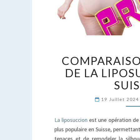
C
COMPARAISO
D
P
DE LA LIPO
D
SUI
L
L
E
19 Juillet 202
S
La liposuccion
est une opération de 
plus populaire en Suisse, permettant
tenaces et de remodeler la silhou