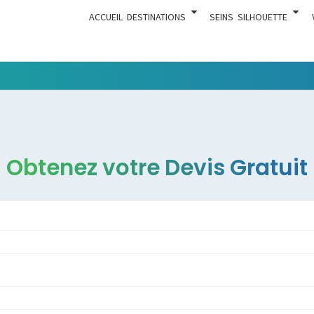
ACCUEIL
DESTINATIONS
SEINS
SILHOUETTE
Tout Ce
ACTUA
Qui Est En
Rapport
Avec La
Chirurgie
Obtenez votre Devis Gratuit
Esthétique