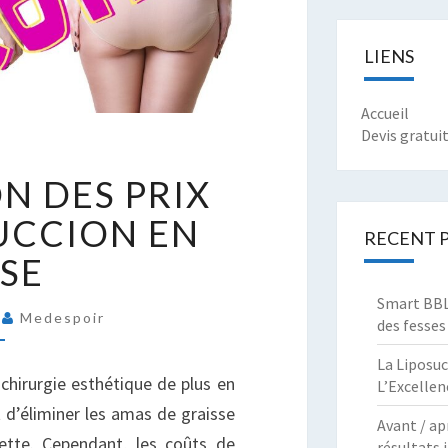
LIENS
Accueil
Devis gratui
OMPARAISON
N DES PRIX
ES
RIX
SUCCION EN
RECENT 
E
SSE
A
IPOSUCCION
Smart BBL 
N
4
Medespoir
des fesses
UISSE
La Liposuc
chirurgie esthétique de plus en
L’Excellen
 d’éliminer les amas de graisse
Avant / ap
ette. Cependant, les coûts de
résultats