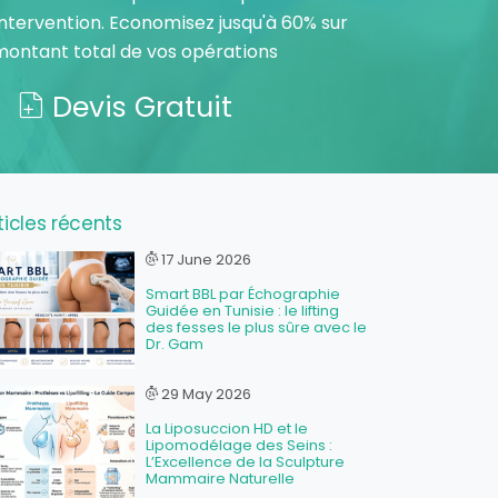
ntervention. Economisez jusqu'à 60% sur
montant total de vos opérations
Devis Gratuit
ticles récents
17 June 2026
Smart BBL par Échographie
Guidée en Tunisie : le lifting
des fesses le plus sûre avec le
Dr. Gam
29 May 2026
La Liposuccion HD et le
Lipomodélage des Seins :
L’Excellence de la Sculpture
Mammaire Naturelle