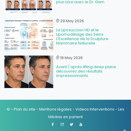
plus sûre avec le Dr. Gam
29 May 2026
La Liposuccion HD et le
Lipomodélage des Seins :
L’Excellence de la Sculpture
Mammaire Naturelle
18 May 2026
Avant / après lifting deep plane :
découvrez des résultats
impressionnants
© -
Plan du site
-
Mentions légales
-
Videos Interventions
-
Les
Médias en parlent