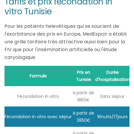
Tarifs et prix fécondation in
vitro Tunisie
Pour les patients helevétiques qui se soucient de
l'exorbitance des prix en Europe, MedEspoir a établi
une grille tarifaire très attractive aussi bien pour la
FIV que pour l'insémination artificielle ou l'étude
caryologique
Prix en
Durée
Formule
Tunisie
d'hospitalisation
à partir de
Fécondation in vitro
Sans séjour
1850€
à partir de
Fécondation in vitro avec séjour
16nuits/17jours
2850€
à partir de