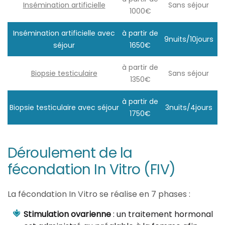
Insémination artificielle
Sans séjour
1000€
Insémination artificielle avec
à partir de
9nuits/10jours
séjour
1650€
à partir de
Biopsie testiculaire
Sans séjour
1350€
à partir de
Biopsie testiculaire avec séjour
3nuits/4jours
1750€
Déroulement de la
fécondation In Vitro (FIV)
La fécondation In Vitro se réalise en 7 phases :
Stimulation ovarienne
: un traitement hormonal