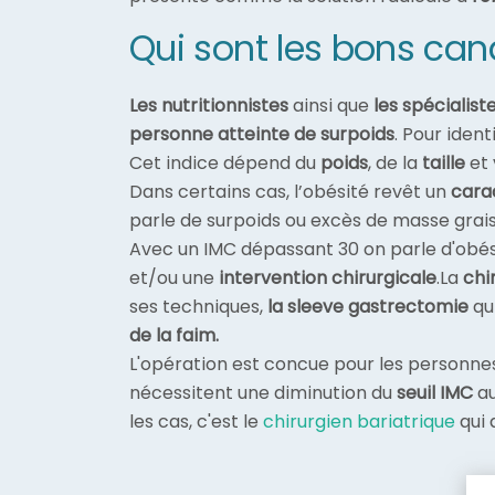
Qui sont les bons can
Les nutritionnistes
ainsi que
les spécialist
personne atteinte de surpoids
. Pour ident
Cet indice dépend du
poids
, de la
taille
et 
Dans certains cas, l’obésité revêt un
cara
parle de surpoids ou
excès de masse grais
Avec un IMC dépassant 30 on parle d'obési
et/ou une
intervention chirurgicale
.La
chi
ses techniques,
la sleeve gastrectomie
qui
de la faim.
L'opération est concue pour les personnes
nécessitent une diminution du
seuil IMC
au
les cas, c'est le
chirurgien bariatrique
qui 