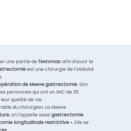
iser une partie de
l'estomac
afin d'avoir la
astrectomie
est une chirurgie de l’obésité
s.
opération de sleeve gastrectomie
. Son
 Les personnes qui ont un IMC de 35
eur qualité de vie.
ble du chirurgien. La sleeve
ture
, on l'appelle aussi
gastrectomie
omie longitudinale restrictive
». Elle se
ces
.