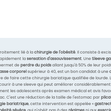
roitement lié à la
chirurgie de l'obésité
. Il consiste à exc
 rapidement la
sensation d'assouvissement
. Une
Sleeve g
 permet de
perdre du poids
allant jusqu'à 50% de leur poid
asse corporel
supérieur à 40, est un bon candidat à une
 de faire cette chirurgie bariatique qualifiée de lourde.
courir à une sleeve qui peut améliorer considérablement l
ment les adolescents après examen médical et avis favora
c. C'est une réduction de la taille de l'estomac par
plica
gie bariatrique
, cette intervention est appelée «
gastrect
obésité sévère
, qui n'obéit pas à des
régimes
ni aux
exerci