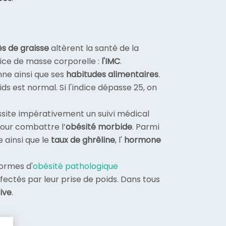
s de graisse
altèrent la santé de la
indice de masse corporelle :
l'IMC
.
nne ainsi que ses
habitudes alimentaires
.
oids est normal. Si l'indice dépasse 25, on
cessite impérativement un
suivi médical
pour combattre l’
obésité morbide
. Parmi
 ainsi que le
taux de ghrêline
, l'
hormone
formes d'
obésité pathologique
ectés par leur prise de poids. Dans tous
ive
.