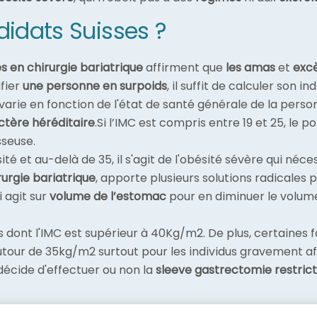
didats Suisses ?
es en chirurgie bariatrique
affirment que
les amas
et
excè
ifier
une personne en surpoids
, il suffit de calculer son 
varie en fonction de l'état de santé générale de la perso
ctère héréditaire
.Si l’IMC est compris entre 19 et 25, le p
seuse.
té et au-delà de 35, il s'agit de l'obésité sévère qui né
rurgie bariatrique
, apporte plusieurs solutions radicales 
 agit sur
volume de l’estomac
pour en diminuer le volume
 dont l'IMC est supérieur à 40Kg/m2. De plus, certaines 
tour de 35kg/m2 surtout pour les individus gravement aff
décide d'effectuer ou non la
sleeve gastrectomie restrict