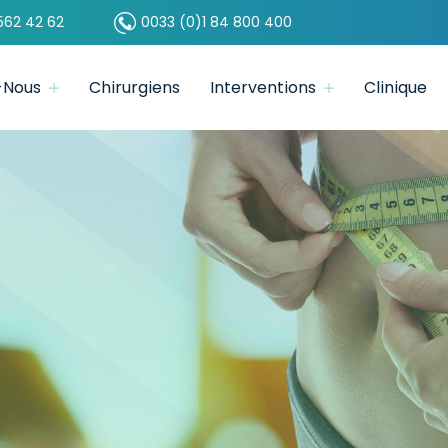
562 42 62
0033 (0)1 84 800 400
-Nous
Chirurgiens
Interventions
Clinique