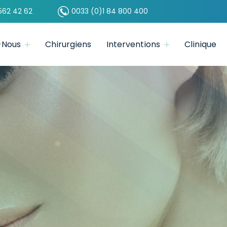
562 42 62
0033 (0)1 84 800 400
-Nous
Chirurgiens
Interventions
Clinique