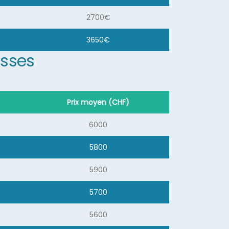
2700€
3650€
isses
Prix moyen (CHF)
6000
5800
5900
5700
5600