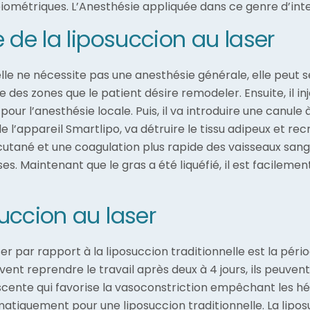
iométriques. L’Anesthésie appliquée dans ce genre d’inte
 de la liposuccion au laser
lle ne nécessite pas une anesthésie générale, elle peut se
des zones que le patient désire remodeler. Ensuite, il 
our l’anesthésie locale. Puis, il va introduire une canule 
l’appareil Smartlipo, va détruire le tissu adipeux et recr
cutané et une coagulation plus rapide des vaisseaux sang
s. Maintenant que le gras a été liquéfié, il est facilemen
uccion au laser
er par rapport à la liposuccion traditionnelle est la péri
ent reprendre le travail après deux à 4 jours, ils peuven
cente qui favorise la vasoconstriction empêchant les hé
ématiquement pour une liposuccion traditionnelle. La lipo