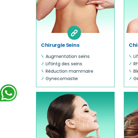
Chirurgie Seins
Chi
Augmentation seins
Li
Liftintg des seins
Rh
Réduction mammaire
Bl
Gynecomastie
Gé