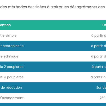
des méthodes destinées à traiter les désagréments des di
vention
Ta
tie simple
à partir
et septoplastie
à partir
ie ethnique
à partir
ie 2 paupieres
à partir
ie 4 paupieres
à partir 
 de réduction
Sur d
 d'avancement
250