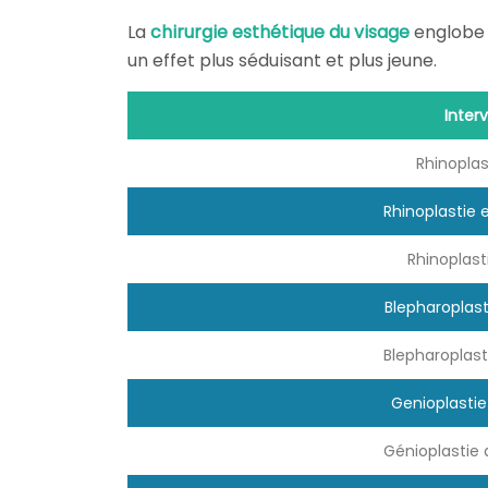
La
chirurgie esthétique du visage
englobe 
un effet plus séduisant et plus jeune.
Inter
Rhinoplas
Rhinoplastie 
Rhinoplast
Blepharoplast
Blepharoplast
Genioplastie
Génioplastie