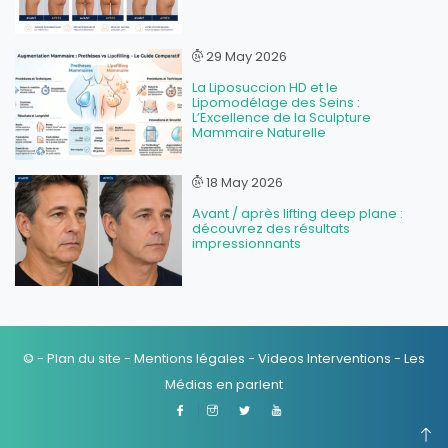
29 May 2026
La Liposuccion HD et le
Lipomodélage des Seins :
L’Excellence de la Sculpture
Mammaire Naturelle
18 May 2026
Avant / après lifting deep plane :
découvrez des résultats
impressionnants
© -
Plan du site
-
Mentions légales
-
Videos Interventions
-
Les
Médias en parlent