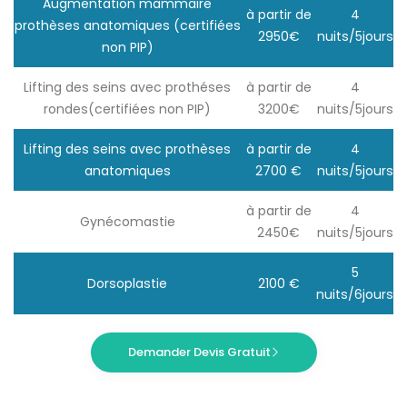
Augmentation mammaire
à partir de
4
prothèses anatomiques (certifiées
2950€
nuits/5jours
non PIP)
Lifting des seins avec prothéses
à partir de
4
rondes(certifiées non PIP)
3200€
nuits/5jours
Lifting des seins avec prothèses
à partir de
4
anatomiques
2700 €
nuits/5jours
à partir de
4
Gynécomastie
2450€
nuits/5jours
5
Dorsoplastie
2100 €
nuits/6jours
Demander Devis Gratuit