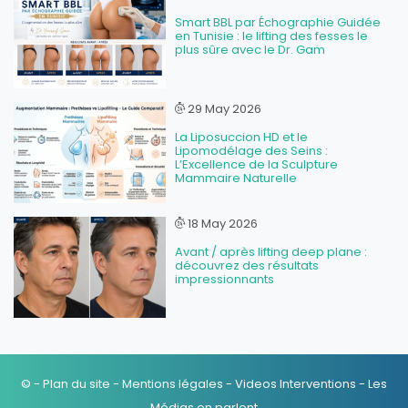
Smart BBL par Échographie Guidée
en Tunisie : le lifting des fesses le
plus sûre avec le Dr. Gam
29 May 2026
La Liposuccion HD et le
Lipomodélage des Seins :
L’Excellence de la Sculpture
Mammaire Naturelle
18 May 2026
Avant / après lifting deep plane :
découvrez des résultats
impressionnants
© -
Plan du site
-
Mentions légales
-
Videos Interventions
-
Les
Médias en parlent