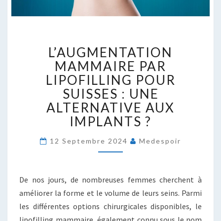
L’AUGMENTATION
L’AUGMENTATION
MAMMAIRE
PAR
MAMMAIRE PAR
LIPOFILLING
LIPOFILLING POUR
POUR
SUISSES : UNE
SUISSES
ALTERNATIVE AUX
:
UNE
IMPLANTS ?
ALTERNATIVE
AUX
12 Septembre 2024
Medespoir
IMPLANTS
?
De nos jours, de nombreuses femmes cherchent à
améliorer la forme et le volume de leurs seins. Parmi
les différentes options chirurgicales disponibles, le
lipofilling mammaire, également connu sous le nom