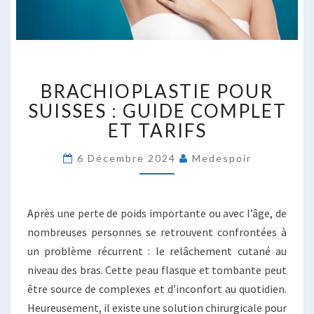
BRACHIOPLASTIE
BRACHIOPLASTIE POUR
POUR
SUISSES
SUISSES : GUIDE COMPLET
:
ET TARIFS
GUIDE
COMPLET
6 Décembre 2024
Medespoir
ET
TARIFS
Après une perte de poids importante ou avec l’âge, de
nombreuses personnes se retrouvent confrontées à
un problème récurrent : le relâchement cutané au
niveau des bras. Cette peau flasque et tombante peut
être source de complexes et d’inconfort au quotidien.
Heureusement, il existe une solution chirurgicale pour