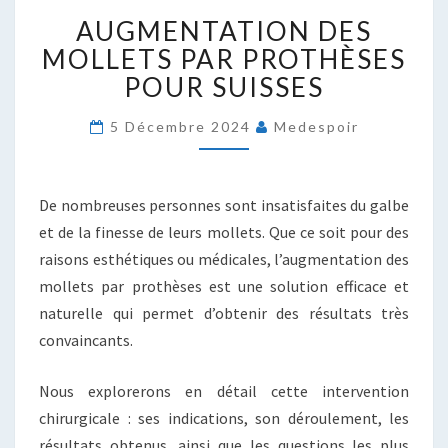
AUGMENTATION
AUGMENTATION DES
DES
MOLLETS
MOLLETS PAR PROTHÈSES
PAR
POUR SUISSES
PROTHÈSES
POUR
5 Décembre 2024
Medespoir
SUISSES
De nombreuses personnes sont insatisfaites du galbe
et de la finesse de leurs mollets. Que ce soit pour des
raisons esthétiques ou médicales, l’augmentation des
mollets par prothèses est une solution efficace et
naturelle qui permet d’obtenir des résultats très
convaincants.
Nous explorerons en détail cette intervention
chirurgicale : ses indications, son déroulement, les
résultats obtenus, ainsi que les questions les plus