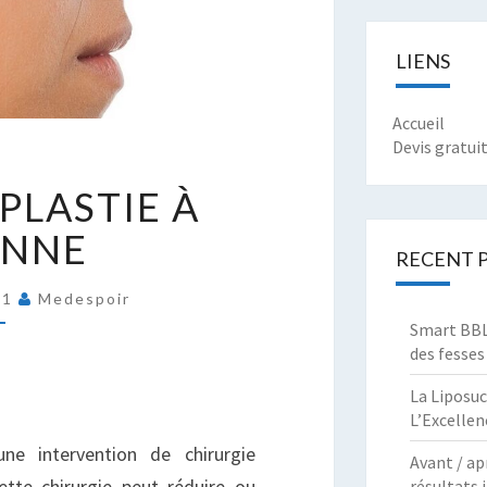
LIENS
Accueil
Devis gratui
RIX
PLASTIE À
HINOPLASTIE
ANNE
AUSANNE
RECENT 
21
Medespoir
Smart BBL 
des fesses
La Liposuc
L’Excellen
ne intervention de chirurgie
Avant / ap
ette chirurgie peut réduire ou
résultats