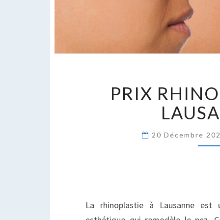
P
PRIX RHINO
R
À
LAUS
L
20 Décembre 20
La rhinoplastie à Lausanne est u
esthétique qui remodèle le nez. C