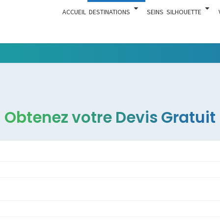
ACCUEIL
DESTINATIONS
SEINS
SILHOUETTE
Tout Ce
ACTUA
Qui Est En
Rapport
Avec La
Chirurgie
Obtenez votre Devis Gratuit
Esthétique