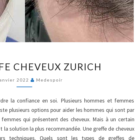
PRIX
FFE CHEVEUX ZURICH
GREFFE
CHEVEUX
Janvier 2022
Medespoir
ZURICH
rdre la confiance en soi. Plusieurs hommes et femmes
xiste plusieurs options pour aider les hommes qui sont par
es femmes qui présentent des cheveux. Mais à un certain
t la solution la plus recommandée. Une greffe de cheveux
eurs techniques. Quels sont les types de greffes de