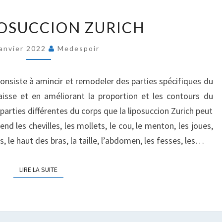
PRIX
POSUCCION ZURICH
LIPOSUCCION
ZURICH
Janvier 2022
Medespoir
consiste à amincir et remodeler des parties spécifiques du
aisse et en améliorant la proportion et les contours du
 parties différentes du corps que la liposuccion Zurich peut
end les chevilles, les mollets, le cou, le menton, les joues,
os, le haut des bras, la taille, l’abdomen, les fesses, les…
LIRE LA SUITE
LIRE LA SUITE