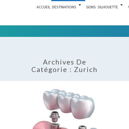
ACCUEIL
DESTINATIONS
SEINS
SILHOUETTE
Tout Ce
ACTUA
Qui Est En
Rapport
Avec La
Archives De
Chirurgie
Catégorie :
Zurich
Esthétique