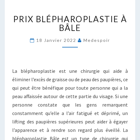
PRIX
PRIX BLÉPHAROPLASTIE À
BLÉPHAROPLASTIE
À
BÂLE
BÂLE
18 Janvier 2022
Medespoir
La blépharoplastie est une chirurgie qui aide à
éliminer l’excès de graisse ou de peau des paupières, ce
qui peut être bénéfique pour toute personne qui a la
peau affaissée autour de cette partie du visage. Si une
personne constate que les gens remarquent
constamment qu’elle a l’air fatigué et déprimé, un
lifting des paupières supérieures peut aider à égayer
l’apparence et à rendre son regard plus éveillé. La
blépharoplastie Bâle est un type de chirurgie qui