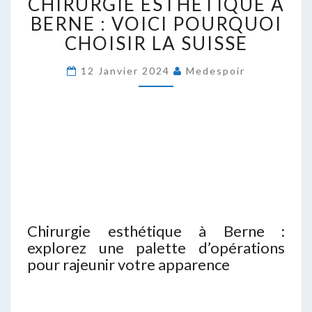
CHIRURGIE ESTHÉTIQUE À
ESTHÉTIQUE
À
BERNE : VOICI POURQUOI
BERNE
CHOISIR LA SUISSE
:
VOICI
12 Janvier 2024
Medespoir
POURQUOI
CHOISIR
LA
SUISSE
Chirurgie esthétique à Berne :
explorez une palette d’opérations
pour rajeunir votre apparence