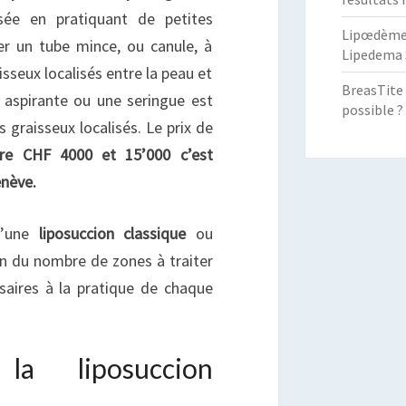
isée en pratiquant de petites
Lipœdème :
rer un tube mince, ou canule, à
Lipedema 
isseux localisés entre la peau et
BreasTite 
 aspirante ou une seringue est
possible ?
s graisseux localisés. Le prix de
tre CHF 4000 et 15’000 c’est
enève.
d’une
liposuccion classique
ou
on du nombre de zones à traiter
saires à la pratique de chaque
a liposuccion