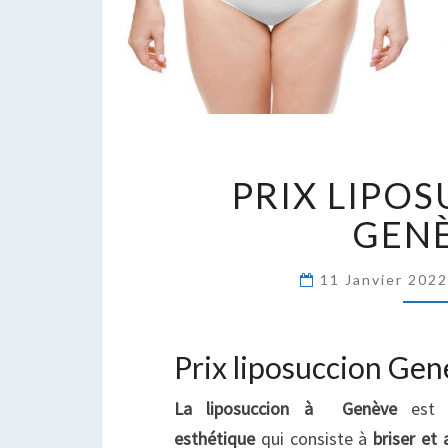
P
PRIX LIPO
L
À
GEN
G
11 Janvier 202
Prix liposuccion Ge
La liposuccion à Genève
est
esthétique
qui consiste à
briser et 