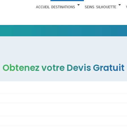
ACCUEIL
DESTINATIONS
SEINS
SILHOUETTE
Tout Ce
ACTUA
Qui Est En
Rapport
Avec La
Chirurgie
Obtenez votre Devis Gratuit
Esthétique