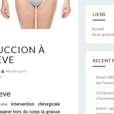
LIENS
Accueil
Devis gratui
RIX
SUCCION À
IPOSUCCION
ÈVE
RECENT 
ENÈVE
2
Medespoir
Smart BBL 
des fesses
neve
La Liposuc
L’Excellen
 une
intervention chirurgicale
Avant / ap
aspirer hors du corps la graisse
résultats